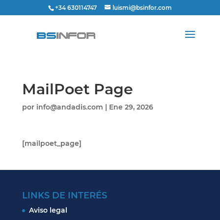
+34 630114747
luismi@bsinfor.com
MailPoet Page
por
info@andadis.com
|
Ene 29, 2026
[mailpoet_page]
LINKS DE INTERÉS
Aviso legal