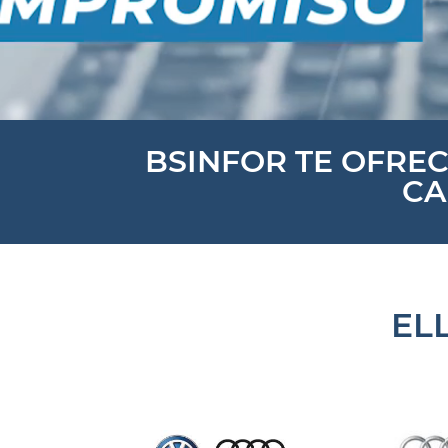
BSINFOR TE OFREC
CA
EL