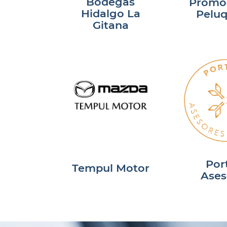
Bodegas
Promo
Hidalgo La
Peluq
Gitana
Por
Tempul Motor
Ases