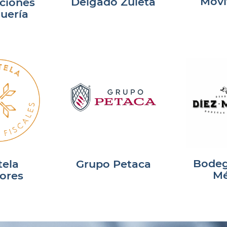
Movi
Delgado Zuleta
ciones
uería
Bodeg
tela
Grupo Petaca
Mé
ores