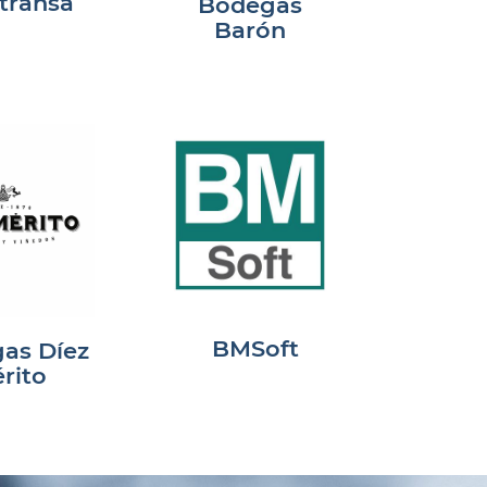
transa
Bodegas
Barón
BMSoft
as Díez
rito