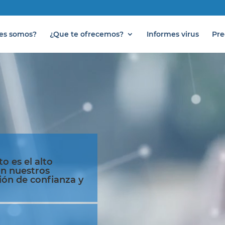
es somos?
¿Que te ofrecemos?
Informes virus
Pre
o es el alto
n nuestros
ión de confianza y