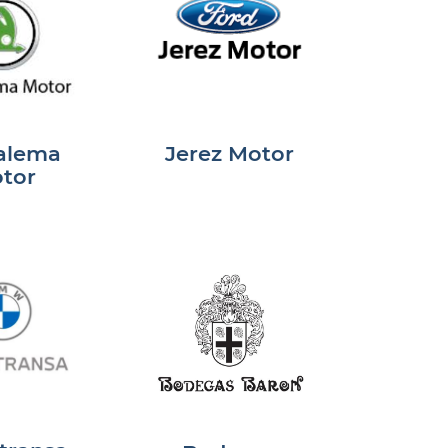
alema
Jerez Motor
tor